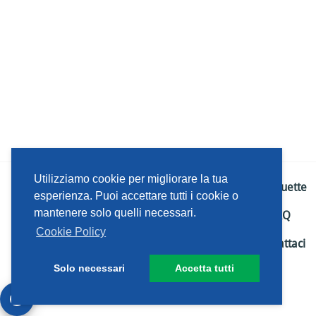
Utilizziamo cookie per migliorare la tua
Netiquette
esperienza. Puoi accettare tutti i cookie o
mantenere solo quelli necessari.
FAQ
Cookie Policy
Contattaci
Solo necessari
Accetta tutti
2014-
2026
IRENCollabora by Iren S.p.a.
|
Privacy
|
Cookie Policy